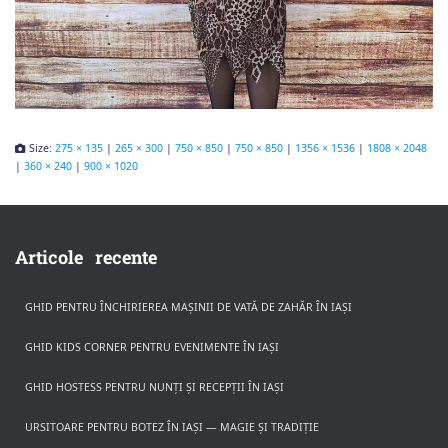
Size:
275 × 135
|
265 × 300
|
750 × 850
|
750 × 850
|
1356 × 1536
|
1808 × 2048
|
360 × 240
|
900 × 1020
Articole recente
GHID PENTRU ÎNCHIRIEREA MAȘINII DE VATĂ DE ZAHĂR ÎN IAȘI
GHID KIDS CORNER PENTRU EVENIMENTE ÎN IAȘI
GHID HOSTESS PENTRU NUNȚI ȘI RECEPȚII ÎN IAȘI
URSITOARE PENTRU BOTEZ ÎN IAȘI — MAGIE ȘI TRADIȚIE