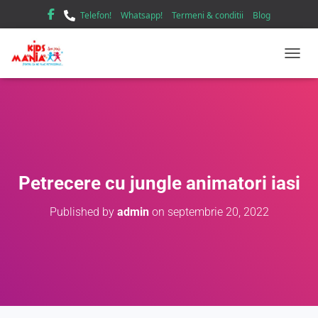
Telefon!
Whatsapp!
Termeni & conditii
Blog
TOGGL
Petrecere cu jungle animatori iasi
Published by
admin
on
septembrie 20, 2022