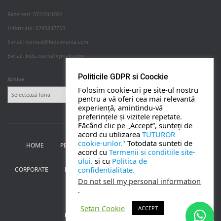
Rezervari: 0744261004
Informatii: 0745937753
PETRECERI COPII
E-mail: contact@kids-mania.com
E-mail: kids.mania@ymail.com
BOTEZ
Politicile GDPR si Coockie
Arhive
Folosim cookie-uri pe site-ul nostru
NUNTA
pentru a vă oferi cea mai relevantă
experiență, amintindu-vă
preferințele și vizitele repetate.
BANCHETE
Făcând clic pe „Accept”, sunteți de
acord cu utilizarea
TUTUROR
cookie-urilor."
Totodata sunteti de
HOME
PETRECERI PENTRU COPII
NUNTA SI BOTEZ
CORPORATE
acord cu
Termenii si conditiile site-
ului.
si cu
Politica de
confidentialitate.
CORPORATE
BANCHETE
MOȚ
PERSONAJE
UTILE
TOATE SERVICIILE
Do not sell my personal information
.
CONTACT
Setari Cookie
ACCEPT
Kids Mania Iasi
| creat de
Webmoon