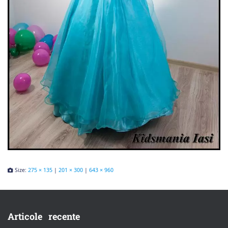
Size:
275 × 135
|
201 × 300
|
643 × 960
Articole recente