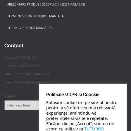
PREZENTARE PRODUSE SI SERVICII KIDS MANIA IASI
TERMENI SI CONDITII KIDS MANIA IASI
TOP SERVICII KIDS MANIA IASI
Rezerva pe WhatsApp
Apasa pe o categorie ca sa vezi serviciile.
Contact
Rezervari: 0744261004
Informatii: 0745937753
PETRECERI COPII
E-mail: contact@kids-mania.com
E-mail: kids.mania@ymail.com
BOTEZ
Politicile GDPR si Coockie
Arhive
Folosim cookie-uri pe site-ul nostru
NUNTA
pentru a vă oferi cea mai relevantă
experiență, amintindu-vă
preferințele și vizitele repetate.
BANCHETE
Făcând clic pe „Accept”, sunteți de
acord cu utilizarea
TUTUROR