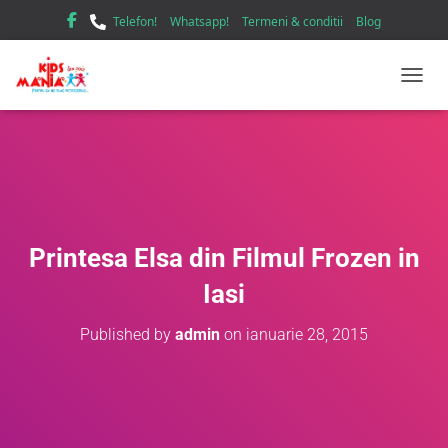
Telefon!
Whatsapp!
Termeni & conditii
Blog
TOGGL
Printesa Elsa din Filmul Frozen in
Iasi
Published by
admin
on
ianuarie 28, 2015