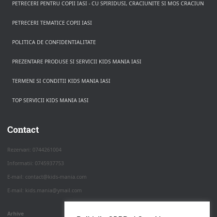
PETRECERI PENTRU COPII IASI - CU SPIRIDUSI, CRACIUNITE SI MOS CRACIUN
PETRECERI TEMATICE COPII IASI
POLITICA DE CONFIDENTIALITATE
PREZENTARE PRODUSE SI SERVICII KIDS MANIA IASI
TERMENI SI CONDITII KIDS MANIA IASI
TOP SERVICII KIDS MANIA IASI
Rezerva pe WhatsApp
Apasa pe o categorie ca sa vezi serviciile.
Contact
Rezervari: 0744261004
Informatii: 0745937753
PETRECERI COPII
E-mail: contact@kids-mania.com
E-mail: kids.mania@ymail.com
BOTEZ
Arhive