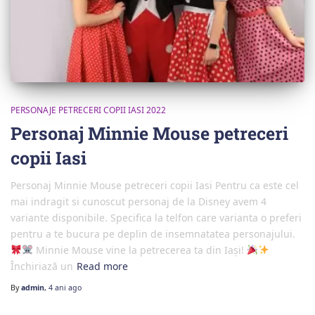
PERSONAJE PETRECERI COPII IASI 2022
Personaj Minnie Mouse petreceri
copii Iasi
Personaj Minnie Mouse petreceri copii Iasi Pentru ca este cel
mai indragit si cunoscut personaj de la Disney avem 4
variante disponibile. Specifica la telfon care varianta o preferi
pentru a te bucura pe deplin de insemnatatea personajului.
Minnie Mouse vine la petrecerea ta din Iași!
Închiriază un
Read more
By
admin
,
4 ani
ago