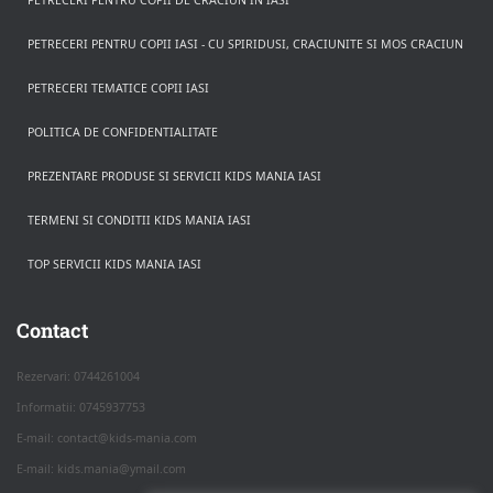
PETRECERI PENTRU COPII DE CRACIUN IN IASI
PETRECERI PENTRU COPII IASI - CU SPIRIDUSI, CRACIUNITE SI MOS CRACIUN
PETRECERI TEMATICE COPII IASI
POLITICA DE CONFIDENTIALITATE
PREZENTARE PRODUSE SI SERVICII KIDS MANIA IASI
TERMENI SI CONDITII KIDS MANIA IASI
TOP SERVICII KIDS MANIA IASI
Rezerva pe WhatsApp
Apasa pe o categorie ca sa vezi serviciile.
Contact
Rezervari: 0744261004
Informatii: 0745937753
PETRECERI COPII
E-mail: contact@kids-mania.com
E-mail: kids.mania@ymail.com