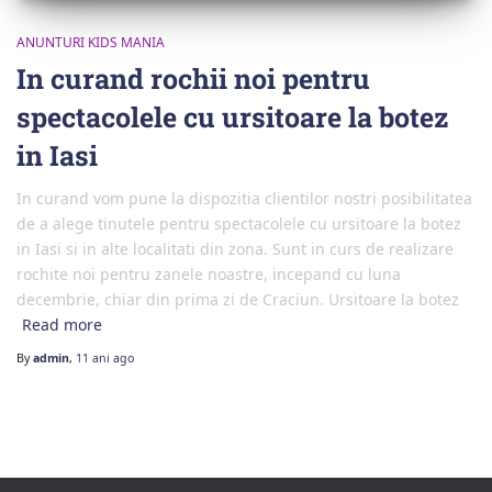
ANUNTURI KIDS MANIA
In curand rochii noi pentru
spectacolele cu ursitoare la botez
in Iasi
In curand vom pune la dispozitia clientilor nostri posibilitatea
de a alege tinutele pentru spectacolele cu ursitoare la botez
in Iasi si in alte localitati din zona. Sunt in curs de realizare
rochite noi pentru zanele noastre, incepand cu luna
decembrie, chiar din prima zi de Craciun. Ursitoare la botez
Read more
By
admin
,
11 ani
ago