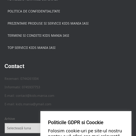
POLITICA DE CONFIDENTIALITATE
PREZENTARE PRODUSE SI SERVICII KIDS MANIA IASI
TERMENI SI CONDITII KIDS MANIA IASI
TOP SERVICII KIDS MANIA IASI
Rezerva pe WhatsApp
Apasa pe o categorie ca sa vezi serviciile.
Contact
Rezervari: 0744261004
Informatii: 0745937753
PETRECERI COPII
E-mail: contact@kids-mania.com
E-mail: kids.mania@ymail.com
BOTEZ
Arhive
Politicile GDPR si Coockie
NUNTA
Folosim cookie-uri pe site-ul nostru