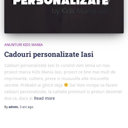
ANUNTURI KIDS MANIA
Cadouri personalizate Iasi
Cadouri personalizate Iasi In curand vom lansa un nou
proiect marca Kids Mania Iasi, proiect ce tine mai mult de
imprimante, cuttere, prese si muuuulte alte micunelte
secrete. Probabil ai ghicit deja
Da! Vom incepe sa facem
cadouri personalizate, la calitate premium si preturi decente!
Asa ca, daca ai
Read more
By
admin
,
3 ani
ago