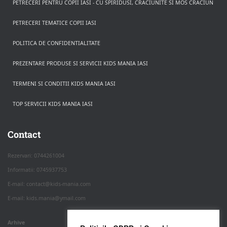
PETRECERI PENTRU COPII IASI - CU SPIRIDUSI, CRACIUNITE SI MOS CRACIUN
PETRECERI TEMATICE COPII IASI
POLITICA DE CONFIDENTIALITATE
PREZENTARE PRODUSE SI SERVICII KIDS MANIA IASI
TERMENI SI CONDITII KIDS MANIA IASI
TOP SERVICII KIDS MANIA IASI
Rezerva pe WhatsApp
Apasa pe o categorie ca sa vezi serviciile.
Contact
Rezervari: 0744261004
Informatii: 0745937753
PETRECERI COPII
E-mail: contact@kids-mania.com
E-mail: kids.mania@ymail.com
BOTEZ
Arhive