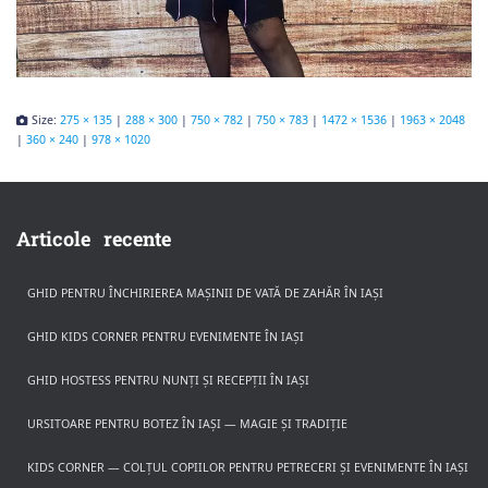
Size:
275 × 135
|
288 × 300
|
750 × 782
|
750 × 783
|
1472 × 1536
|
1963 × 2048
|
360 × 240
|
978 × 1020
Articole recente
GHID PENTRU ÎNCHIRIEREA MAȘINII DE VATĂ DE ZAHĂR ÎN IAȘI
GHID KIDS CORNER PENTRU EVENIMENTE ÎN IAȘI
GHID HOSTESS PENTRU NUNȚI ȘI RECEPȚII ÎN IAȘI
URSITOARE PENTRU BOTEZ ÎN IAȘI — MAGIE ȘI TRADIȚIE
KIDS CORNER — COLȚUL COPIILOR PENTRU PETRECERI ȘI EVENIMENTE ÎN IAȘI