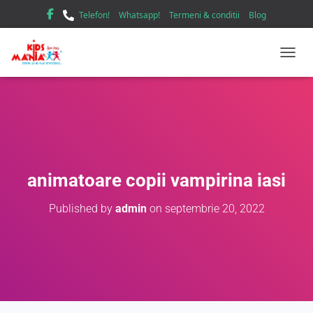
Telefon!
Whatsapp!
Termeni & conditii
Blog
TOGGL
animatoare copii vampirina iasi
Published by
admin
on
septembrie 20, 2022