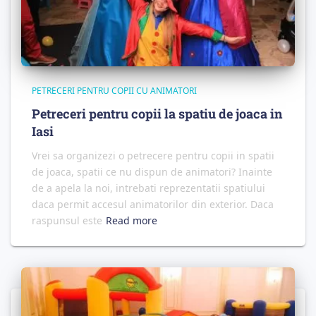
PETRECERI PENTRU COPII CU ANIMATORI
Petreceri pentru copii la spatiu de joaca in
Iasi
Vrei sa organizezi o petrecere pentru copii in spatii
de joaca, spatii ce nu dispun de animatori? Inainte
de a apela la noi, intrebati reprezentatii spatiului
daca permit accesul animatorilor din exterior. Daca
raspunsul este
Read more