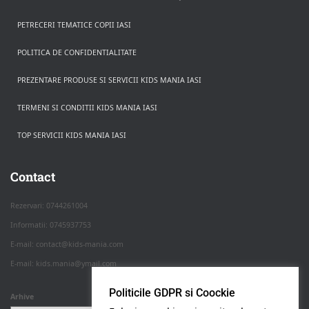
PETRECERI TEMATICE COPII IASI
POLITICA DE CONFIDENTIALITATE
PREZENTARE PRODUSE SI SERVICII KIDS MANIA IASI
TERMENI SI CONDITII KIDS MANIA IASI
TOP SERVICII KIDS MANIA IASI
Rezerva pe WhatsApp
Apasa pe o categorie ca sa vezi serviciile.
Contact
Rezervari: 0744261004
Informatii: 0745937753
PETRECERI COPII
E-mail: contact@kids-mania.com
E-mail: kids.mania@ymail.com
BOTEZ
Politicile GDPR si Coockie
Arhive