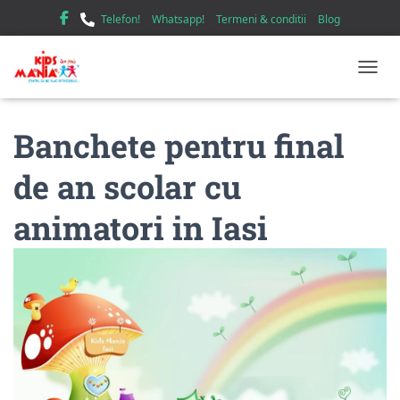
Telefon!
Whatsapp!
Termeni & conditii
Blog
TOGGL
Banchete pentru final
de an scolar cu
animatori in Iasi