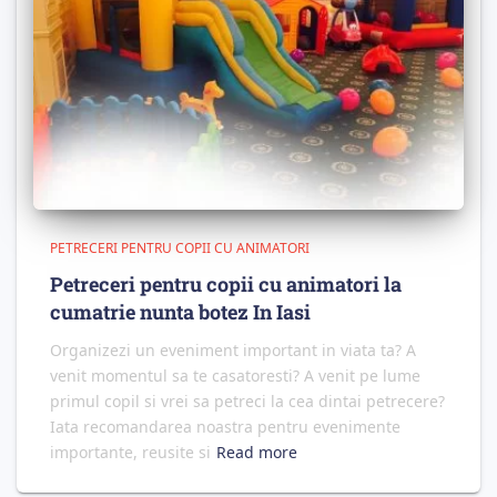
PETRECERI PENTRU COPII CU ANIMATORI
Petreceri pentru copii cu animatori la
cumatrie nunta botez In Iasi
Organizezi un eveniment important in viata ta? A
venit momentul sa te casatoresti? A venit pe lume
primul copil si vrei sa petreci la cea dintai petrecere?
Iata recomandarea noastra pentru evenimente
importante, reusite si
Read more