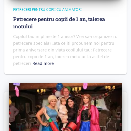
PETRECERI PENTRU COPII CU ANIMATORI
Petrecere pentru copii de 1 an, taierea
motului
Copilul tau implineste 1 anisor? Vrei sa-i organizezi o
petrecere speciala? Iata ce iti propunem noi pentru
prima aniversare din viata copilului tau: Petrecere
pentru copii de 1 an, taierea motului La astfel de
petreceri
Read more