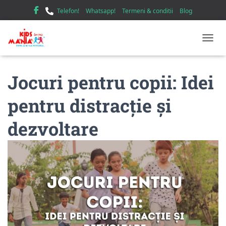
Telefon!
Whatsapp!
Termeni & conditii
Blog
TOGGL
Jocuri pentru copii: Idei
pentru distracție și
dezvoltare