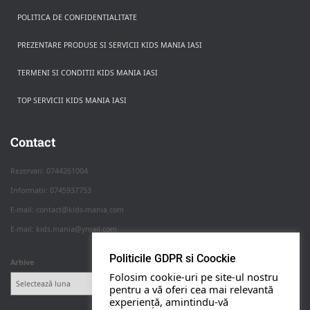
POLITICA DE CONFIDENTIALITATE
PREZENTARE PRODUSE SI SERVICII KIDS MANIA IASI
TERMENI SI CONDITII KIDS MANIA IASI
TOP SERVICII KIDS MANIA IASI
Rezerva pe WhatsApp
Apasa pe o categorie ca sa vezi serviciile.
Contact
Rezervari: 0744261004
Informatii: 0745937753
PETRECERI COPII
E-mail: contact@kids-mania.com
E-mail: kids.mania@ymail.com
BOTEZ
Politicile GDPR si Coockie
Arhive
Folosim cookie-uri pe site-ul nostru
NUNTA
pentru a vă oferi cea mai relevantă
experiență, amintindu-vă