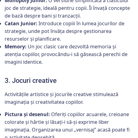
Monopoly Junior:
O versiune simplificată a clasicului
joc de strategie, ideală pentru copii. Îi învață concepte
de bază despre bani și tranzacții.
Catan Junior:
Introduce copiii în lumea jocurilor de
strategie, unde pot învăța despre gestionarea
resurselor și planificare.
Memory:
Un joc clasic care dezvoltă memoria și
atenția copiilor, provocându-i să găsească perechi de
imagini identice.
3. Jocuri creative
Activitățile artistice și jocurile creative stimulează
imaginația și creativitatea copiilor.
Pictura și desenul:
Oferiți copiilor acuarele, creioane
colorate și hârtie și lăsați-i să-și exprime liber
imaginația. Organizarea unui „vernisaj” acasă poate fi
o activitate deosebită.