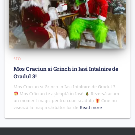
SEO
Mos Craciun si Grinch in Iasi Intalnire de
Gradul 3!
Mos Craciun si Grinch in Iasi Intalnire de Gradul 3!
Moș Crăciun te așteaptă în Iași!
Rezervă acum
un moment magic pentru copii și adulți
Cine nu
visează la magia sărbătorilor de
Read more