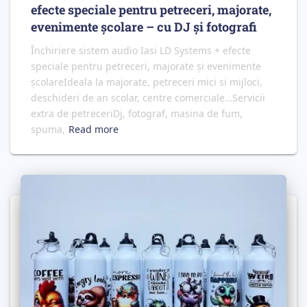
efecte speciale pentru petreceri, majorate,
evenimente școlare – cu DJ și fotografi
Închiriere sistem audio Iasi LD Systems + efecte
speciale pentru petreceri, majorate și evenimente
școlareIdeala la majorate, petreceri mici si mijloci,
deschideri de an scolar, centre comerciale…Servicii
extra de petreceriDj, fotograf, masina de fum,
spuma,
Read more