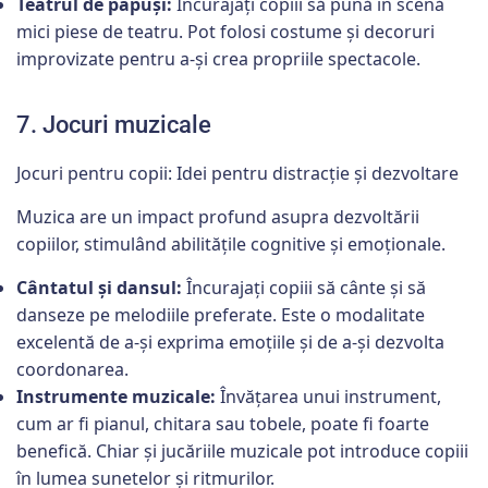
Teatrul de păpuși:
Încurajați copiii să pună în scenă
mici piese de teatru. Pot folosi costume și decoruri
improvizate pentru a-și crea propriile spectacole.
7. Jocuri muzicale
Jocuri pentru copii: Idei pentru distracție și dezvoltare
Muzica are un impact profund asupra dezvoltării
copiilor, stimulând abilitățile cognitive și emoționale.
Cântatul și dansul:
Încurajați copiii să cânte și să
danseze pe melodiile preferate. Este o modalitate
excelentă de a-și exprima emoțiile și de a-și dezvolta
coordonarea.
Instrumente muzicale:
Învățarea unui instrument,
cum ar fi pianul, chitara sau tobele, poate fi foarte
benefică. Chiar și jucăriile muzicale pot introduce copiii
în lumea sunetelor și ritmurilor.