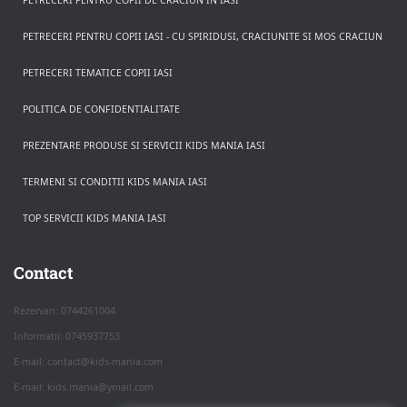
PETRECERI PENTRU COPII DE CRACIUN IN IASI
PETRECERI PENTRU COPII IASI - CU SPIRIDUSI, CRACIUNITE SI MOS CRACIUN
PETRECERI TEMATICE COPII IASI
POLITICA DE CONFIDENTIALITATE
PREZENTARE PRODUSE SI SERVICII KIDS MANIA IASI
TERMENI SI CONDITII KIDS MANIA IASI
TOP SERVICII KIDS MANIA IASI
Rezerva pe WhatsApp
Apasa pe o categorie ca sa vezi serviciile.
Contact
Rezervari: 0744261004
Informatii: 0745937753
PETRECERI COPII
E-mail: contact@kids-mania.com
E-mail: kids.mania@ymail.com