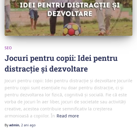
SEO
Jocuri pentru copii: Idei pentru
distracție și dezvoltare
Jocuri pentru copii: Idei pentru distracție și dezvoltare Jocurile
pentru copii sunt esențiale nu doar pentru distracție, ci și
pentru dezvoltarea lor fizică, cognitivă și socială. Fie că este
vorba de jocuri în aer liber, jocuri de societate sau activități
creative, acestea contribuie semnificativ la creșterea
armonioasă a copiilor. În
Read more
By
admin
,
2 ani
ago