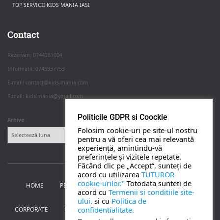
TOP SERVICII KIDS MANIA IASI
Rezerva pe WhatsApp
Apasa pe o categorie ca sa vezi serviciile.
Contact
Rezervari: 0744261004
Informatii: 0745937753
PETRECERI COPII
E-mail: contact@kids-mania.com
E-mail: kids.mania@ymail.com
BOTEZ
Politicile GDPR si Coockie
Arhive
Folosim cookie-uri pe site-ul nostru
NUNTA
pentru a vă oferi cea mai relevantă
experiență, amintindu-vă
preferințele și vizitele repetate.
BANCHETE
Făcând clic pe „Accept”, sunteți de
acord cu utilizarea
TUTUROR
cookie-urilor."
Totodata sunteti de
HOME
PETRECERI PENTRU COPII
NUNTA SI BOTEZ
CORPORATE
acord cu
Termenii si conditiile site-
ului.
si cu
Politica de
confidentialitate.
CORPORATE
BANCHETE
MOȚ
PERSONAJE
UTILE
TOATE SERVICIILE