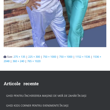
Size:
275 × 135
|
225 × 300
|
750 × 1000
|
750 × 1000
|
1152 × 1536
|
1536 ×
2048
|
360 × 240
|
765 × 1020
Articole recente
GHID PENTRU ÎNCHIRIEREA MAȘINII DE VATĂ DE ZAHĂR ÎN IAȘI
GHID KIDS CORNER PENTRU EVENIMENTE ÎN IAȘI