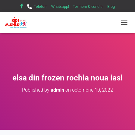
Telefon!
Whatsapp!
Termeni & conditii
Blog
TOGGL
elsa din frozen rochia noua iasi
Published by
admin
on
octombrie 10, 2022