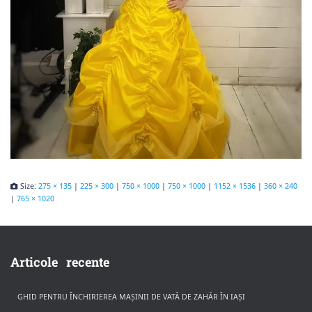
Size:
275 × 135
|
225 × 300
|
750 × 1000
|
750 × 1000
|
1152 × 1536
|
360 × 240
|
765 × 1020
Articole recente
GHID PENTRU ÎNCHIRIEREA MAȘINII DE VATĂ DE ZAHĂR ÎN IAȘI