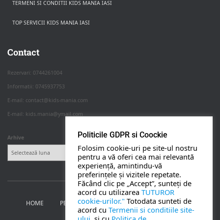
TERMENI SI CONDITII KIDS MANIA IASI
TOP SERVICII KIDS MANIA IASI
Rezerva pe WhatsApp
Apasa pe o categorie ca sa vezi serviciile.
Contact
Rezervari: 0744261004
Informatii: 0745937753
PETRECERI COPII
E-mail: contact@kids-mania.com
E-mail: kids.mania@ymail.com
BOTEZ
Politicile GDPR si Coockie
Arhive
Folosim cookie-uri pe site-ul nostru
NUNTA
pentru a vă oferi cea mai relevantă
experiență, amintindu-vă
preferințele și vizitele repetate.
BANCHETE
Făcând clic pe „Accept”, sunteți de
acord cu utilizarea
TUTUROR
cookie-urilor."
Totodata sunteti de
HOME
PETRECERI PENTRU COPII
NUNTA SI BOTEZ
CORPORATE
acord cu
Termenii si conditiile site-
ului.
si cu
Politica de