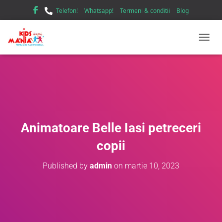
Telefon!
Whatsapp!
Termeni & conditii
Blog
TOGGL
Animatoare Belle Iasi petreceri
copii
Published by
admin
on
martie 10, 2023