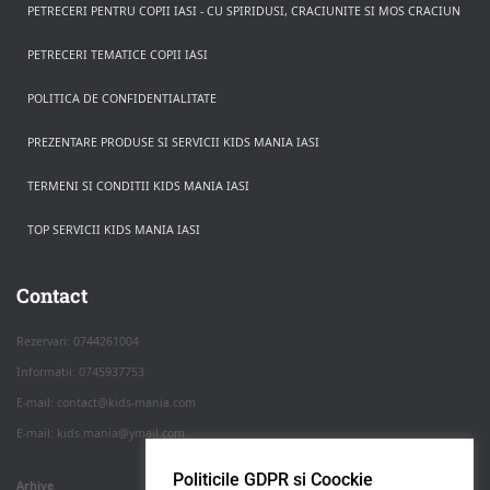
PETRECERI PENTRU COPII IASI - CU SPIRIDUSI, CRACIUNITE SI MOS CRACIUN
PETRECERI TEMATICE COPII IASI
POLITICA DE CONFIDENTIALITATE
PREZENTARE PRODUSE SI SERVICII KIDS MANIA IASI
TERMENI SI CONDITII KIDS MANIA IASI
TOP SERVICII KIDS MANIA IASI
Rezerva pe WhatsApp
Apasa pe o categorie ca sa vezi serviciile.
Contact
Rezervari: 0744261004
Informatii: 0745937753
PETRECERI COPII
E-mail: contact@kids-mania.com
E-mail: kids.mania@ymail.com
BOTEZ
Politicile GDPR si Coockie
Arhive