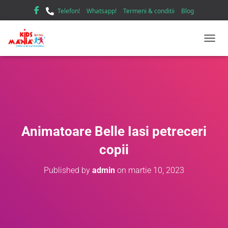
Telefon!
Whatsapp!
Termeni & conditii
Blog
TOGGL
Animatoare Belle Iasi petreceri
copii
Published by
admin
on
martie 10, 2023