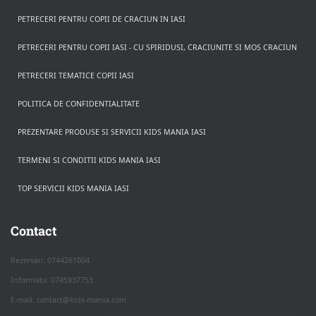
PETRECERI PENTRU COPII DE CRACIUN IN IASI
PETRECERI PENTRU COPII IASI - CU SPIRIDUSI, CRACIUNITE SI MOS CRACIUN
PETRECERI TEMATICE COPII IASI
POLITICA DE CONFIDENTIALITATE
PREZENTARE PRODUSE SI SERVICII KIDS MANIA IASI
TERMENI SI CONDITII KIDS MANIA IASI
TOP SERVICII KIDS MANIA IASI
Rezerva pe WhatsApp
Apasa pe o categorie ca sa vezi serviciile.
Contact
Rezervari: 0744261004
Informatii: 0745937753
PETRECERI COPII
E-mail: contact@kids-mania.com