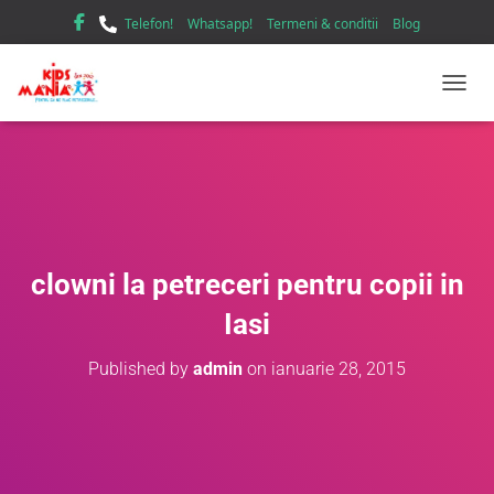
Telefon!
Whatsapp!
Termeni & conditii
Blog
TOGGL
clowni la petreceri pentru copii in
Iasi
Published by
admin
on
ianuarie 28, 2015