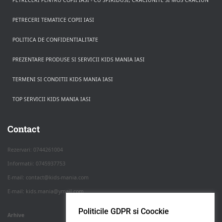
PETRECERI TEMATICE COPII IASI
POLITICA DE CONFIDENTIALITATE
PREZENTARE PRODUSE SI SERVICII KIDS MANIA IASI
TERMENI SI CONDITII KIDS MANIA IASI
TOP SERVICII KIDS MANIA IASI
Rezerva pe WhatsApp
Apasa pe o categorie ca sa vezi serviciile.
Contact
Rezervari: 0744261004
Informatii: 0745937753
PETRECERI COPII
E-mail: contact@kids-mania.com
E-mail: kids.mania@ymail.com
BOTEZ
Politicile GDPR si Coockie
Arhive