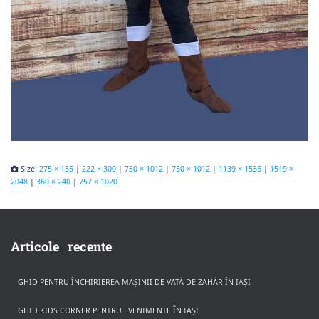
Size:
275 × 135
|
222 × 300
|
750 × 1012
|
750 × 1012
|
1139 × 1536
|
1519 ×
2048
|
360 × 240
|
757 × 1020
Articole recente
GHID PENTRU ÎNCHIRIEREA MAȘINII DE VATĂ DE ZAHĂR ÎN IAȘI
GHID KIDS CORNER PENTRU EVENIMENTE ÎN IAȘI