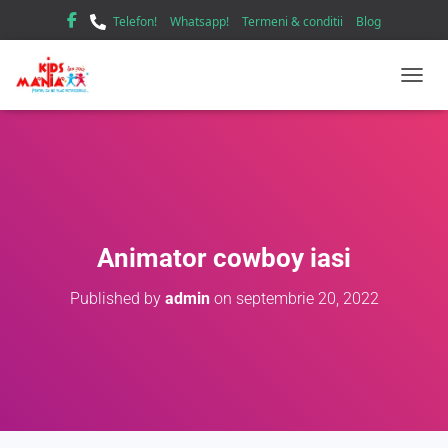
Telefon!
Whatsapp!
Termeni & conditii
Blog
TOGGL
Animator cowboy iasi
Published by
admin
on
septembrie 20, 2022