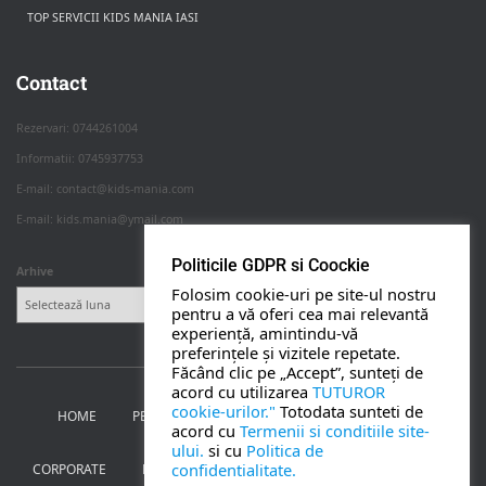
TOP SERVICII KIDS MANIA IASI
Rezerva pe WhatsApp
Apasa pe o categorie ca sa vezi serviciile.
Contact
Rezervari: 0744261004
Informatii: 0745937753
PETRECERI COPII
E-mail: contact@kids-mania.com
E-mail: kids.mania@ymail.com
BOTEZ
Politicile GDPR si Coockie
Arhive
Folosim cookie-uri pe site-ul nostru
NUNTA
pentru a vă oferi cea mai relevantă
experiență, amintindu-vă
preferințele și vizitele repetate.
BANCHETE
Făcând clic pe „Accept”, sunteți de
acord cu utilizarea
TUTUROR
cookie-urilor."
Totodata sunteti de
HOME
PETRECERI PENTRU COPII
NUNTA SI BOTEZ
CORPORATE
acord cu
Termenii si conditiile site-
ului.
si cu
Politica de
confidentialitate.
CORPORATE
BANCHETE
MOȚ
PERSONAJE
UTILE
TOATE SERVICIILE