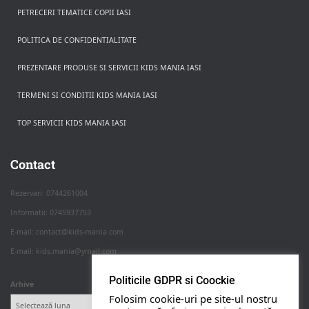
PETRECERI TEMATICE COPII IASI
POLITICA DE CONFIDENTIALITATE
PREZENTARE PRODUSE SI SERVICII KIDS MANIA IASI
TERMENI SI CONDITII KIDS MANIA IASI
TOP SERVICII KIDS MANIA IASI
Rezerva pe WhatsApp
Apasa pe o categorie ca sa vezi serviciile.
Contact
Rezervari: 0744261004
Informatii: 0745937753
PETRECERI COPII
E-mail: contact@kids-mania.com
E-mail: kids.mania@ymail.com
BOTEZ
Politicile GDPR si Coockie
Arhive
Folosim cookie-uri pe site-ul nostru
NUNTA