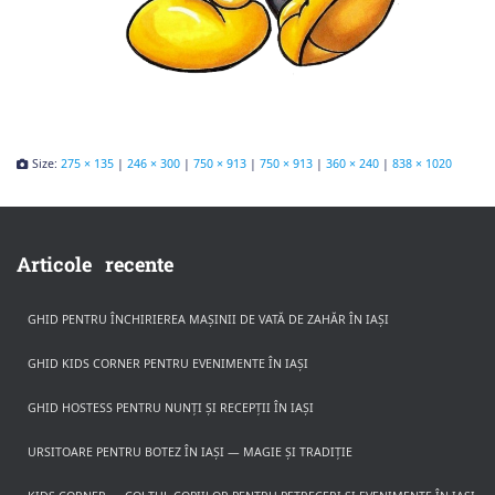
Size:
275 × 135
|
246 × 300
|
750 × 913
|
750 × 913
|
360 × 240
|
838 × 1020
Articole recente
GHID PENTRU ÎNCHIRIEREA MAȘINII DE VATĂ DE ZAHĂR ÎN IAȘI
GHID KIDS CORNER PENTRU EVENIMENTE ÎN IAȘI
GHID HOSTESS PENTRU NUNȚI ȘI RECEPȚII ÎN IAȘI
URSITOARE PENTRU BOTEZ ÎN IAȘI — MAGIE ȘI TRADIȚIE