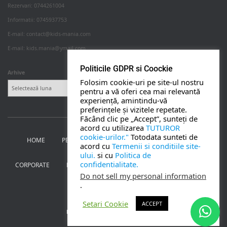
Rezervari: 0744261004
Informatii: 0745937753
PETRECERI COPII
E-mail: contact@kids-mania.com
E-mail: kids.mania@ymail.com
BOTEZ
Politicile GDPR si Coockie
Arhive
Folosim cookie-uri pe site-ul nostru
NUNTA
pentru a vă oferi cea mai relevantă
experiență, amintindu-vă
preferințele și vizitele repetate.
BANCHETE
Făcând clic pe „Accept”, sunteți de
acord cu utilizarea
TUTUROR
cookie-urilor."
Totodata sunteti de
HOME
PETRECERI PENTRU COPII
NUNTA SI BOTEZ
CORPORATE
acord cu
Termenii si conditiile site-
ului.
si cu
Politica de
confidentialitate.
CORPORATE
BANCHETE
MOȚ
PERSONAJE
UTILE
TOATE SERVICIILE
Do not sell my personal information
.
CONTACT
Setari Cookie
ACCEPT
Kids Mania Iasi
| creat de
Webmoon