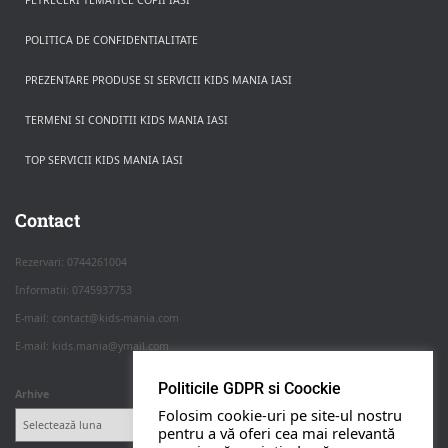
PETRECERI TEMATICE COPII IASI
POLITICA DE CONFIDENTIALITATE
PREZENTARE PRODUSE SI SERVICII KIDS MANIA IASI
TERMENI SI CONDITII KIDS MANIA IASI
TOP SERVICII KIDS MANIA IASI
Rezerva pe WhatsApp
Apasa pe o categorie ca sa vezi serviciile.
Contact
Rezervari: 0744261004
Informatii: 0745937753
PETRECERI COPII
E-mail: contact@kids-mania.com
E-mail: kids.mania@ymail.com
BOTEZ
Politicile GDPR si Coockie
Arhive
Folosim cookie-uri pe site-ul nostru
NUNTA
pentru a vă oferi cea mai relevantă