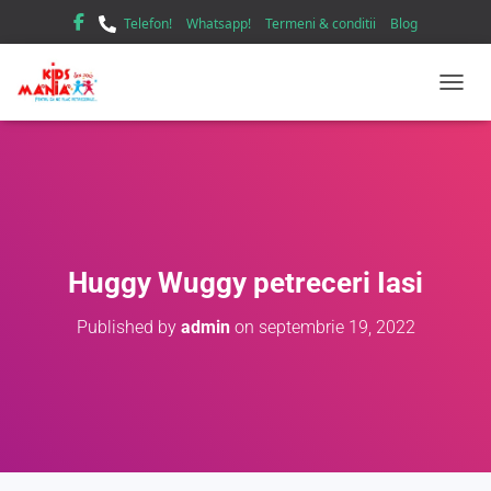
Telefon!
Whatsapp!
Termeni & conditii
Blog
TOGGL
Huggy Wuggy petreceri Iasi
Published by
admin
on
septembrie 19, 2022