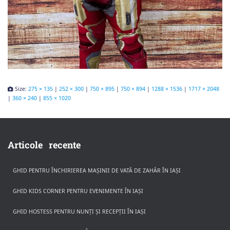
Size:
275 × 135
|
252 × 300
|
750 × 895
|
750 × 894
|
1288 × 1536
|
1717 × 2048
|
360 × 240
|
855 × 1020
Articole recente
GHID PENTRU ÎNCHIRIEREA MAȘINII DE VATĂ DE ZAHĂR ÎN IAȘI
GHID KIDS CORNER PENTRU EVENIMENTE ÎN IAȘI
GHID HOSTESS PENTRU NUNȚI ȘI RECEPȚII ÎN IAȘI