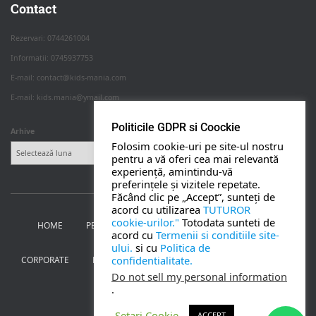
Apasa pe o categorie ca sa vezi serviciile.
Contact
Rezervari: 0744261004
Informatii: 0745937753
PETRECERI COPII
E-mail: contact@kids-mania.com
E-mail: kids.mania@ymail.com
BOTEZ
Politicile GDPR si Coockie
Arhive
Folosim cookie-uri pe site-ul nostru
NUNTA
pentru a vă oferi cea mai relevantă
experiență, amintindu-vă
preferințele și vizitele repetate.
BANCHETE
Făcând clic pe „Accept”, sunteți de
acord cu utilizarea
TUTUROR
cookie-urilor."
Totodata sunteti de
HOME
PETRECERI PENTRU COPII
NUNTA SI BOTEZ
CORPORATE
acord cu
Termenii si conditiile site-
ului.
si cu
Politica de
confidentialitate.
CORPORATE
BANCHETE
MOȚ
PERSONAJE
UTILE
TOATE SERVICIILE
Do not sell my personal information
.
CONTACT
Setari Cookie
ACCEPT