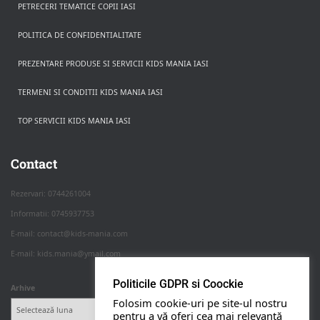
PETRECERI TEMATICE COPII IASI
POLITICA DE CONFIDENTIALITATE
PREZENTARE PRODUSE SI SERVICII KIDS MANIA IASI
TERMENI SI CONDITII KIDS MANIA IASI
TOP SERVICII KIDS MANIA IASI
Rezerva pe WhatsApp
Apasa pe o categorie ca sa vezi serviciile.
Contact
Rezervari: 0744261004
Informatii: 0745937753
PETRECERI COPII
E-mail: contact@kids-mania.com
E-mail: kids.mania@ymail.com
BOTEZ
Politicile GDPR si Coockie
Arhive
Folosim cookie-uri pe site-ul nostru
NUNTA
pentru a vă oferi cea mai relevantă