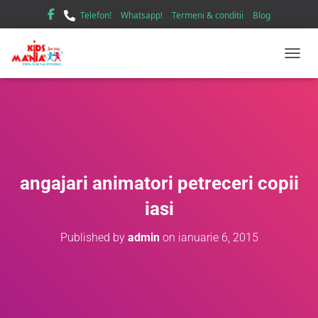
Telefon!
Whatsapp!
Termeni & conditii
Blog
TOGGL
angajari animatori petreceri copii
iasi
Published by
admin
on
ianuarie 6, 2015