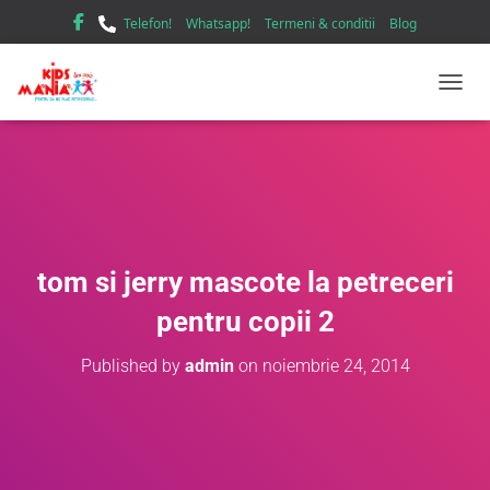
Telefon!
Whatsapp!
Termeni & conditii
Blog
TOGGL
tom si jerry mascote la petreceri
pentru copii 2
Published by
admin
on
noiembrie 24, 2014