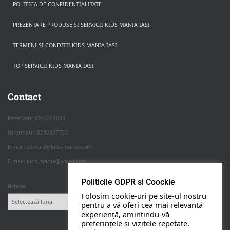
POLITICA DE CONFIDENTIALITATE
PREZENTARE PRODUSE SI SERVICII KIDS MANIA IASI
TERMENI SI CONDITII KIDS MANIA IASI
TOP SERVICII KIDS MANIA IASI
Rezerva pe WhatsApp
Apasa pe o categorie ca sa vezi serviciile.
Contact
Rezervari: 0744261004
Informatii: 0745937753
PETRECERI COPII
E-mail: contact@kids-mania.com
E-mail: kids.mania@ymail.com
BOTEZ
Politicile GDPR si Coockie
Arhive
Folosim cookie-uri pe site-ul nostru
NUNTA
pentru a vă oferi cea mai relevantă
experiență, amintindu-vă
preferințele și vizitele repetate.
BANCHETE