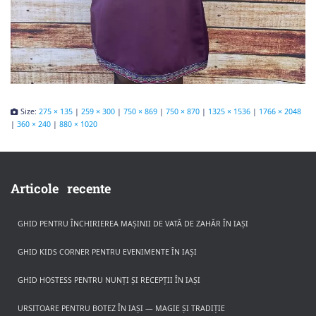
Size:
275 × 135
|
259 × 300
|
750 × 869
|
750 × 870
|
1325 × 1536
|
1766 × 2048
|
360 × 240
|
880 × 1020
Articole recente
GHID PENTRU ÎNCHIRIEREA MAȘINII DE VATĂ DE ZAHĂR ÎN IAȘI
GHID KIDS CORNER PENTRU EVENIMENTE ÎN IAȘI
GHID HOSTESS PENTRU NUNȚI ȘI RECEPȚII ÎN IAȘI
URSITOARE PENTRU BOTEZ ÎN IAȘI — MAGIE ȘI TRADIȚIE