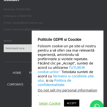
Rezervari: 0744261004
Informatii: 0745937753
PETRECERI COPII
E-mail: contact@kids-mania.com
E-mail: kids.mania@ymail.com
BOTEZ
Politicile GDPR si Coockie
Arhive
Folosim cookie-uri pe site-ul nostru
NUNTA
pentru a vă oferi cea mai relevantă
experiență, amintindu-vă
preferințele și vizitele repetate.
BANCHETE
Făcând clic pe „Accept”, sunteți de
acord cu utilizarea
TUTUROR
cookie-urilor."
Totodata sunteti de
HOME
PETRECERI PENTRU COPII
NUNTA SI BOTEZ
CORPORATE
acord cu
Termenii si conditiile site-
ului.
si cu
Politica de
confidentialitate.
CORPORATE
BANCHETE
MOȚ
PERSONAJE
UTILE
TOATE SERVICIILE
Do not sell my personal information
.
CONTACT
Setari Cookie
ACCEPT
Kids Mania Iasi
| creat de
Webmoon