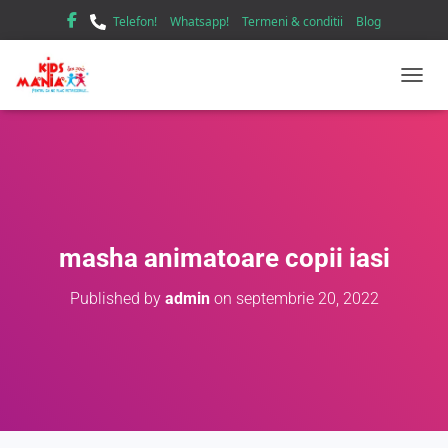
Telefon!
Whatsapp!
Termeni & conditii
Blog
TOGGL
masha animatoare copii iasi
Published by
admin
on
septembrie 20, 2022