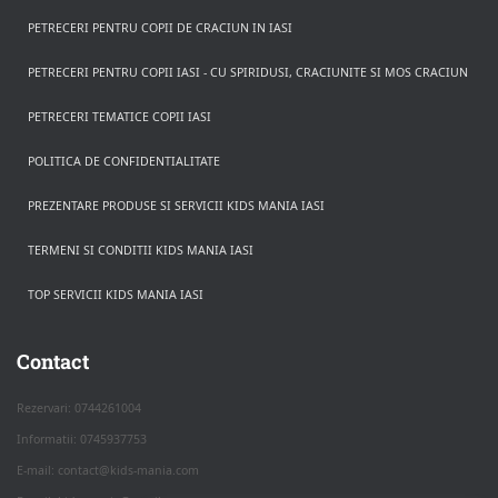
PETRECERI PENTRU COPII DE CRACIUN IN IASI
PETRECERI PENTRU COPII IASI - CU SPIRIDUSI, CRACIUNITE SI MOS CRACIUN
PETRECERI TEMATICE COPII IASI
POLITICA DE CONFIDENTIALITATE
PREZENTARE PRODUSE SI SERVICII KIDS MANIA IASI
TERMENI SI CONDITII KIDS MANIA IASI
TOP SERVICII KIDS MANIA IASI
Rezerva pe WhatsApp
Apasa pe o categorie ca sa vezi serviciile.
Contact
Rezervari: 0744261004
Informatii: 0745937753
PETRECERI COPII
E-mail: contact@kids-mania.com