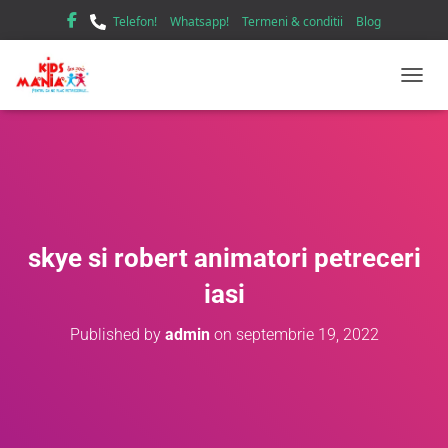
Telefon!
Whatsapp!
Termeni & conditii
Blog
TOGGL
skye si robert animatori petreceri
iasi
Published by
admin
on
septembrie 19, 2022