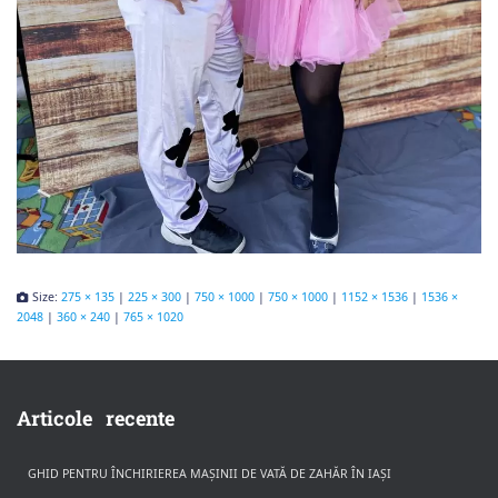
Size:
275 × 135
|
225 × 300
|
750 × 1000
|
750 × 1000
|
1152 × 1536
|
1536 ×
2048
|
360 × 240
|
765 × 1020
Articole recente
GHID PENTRU ÎNCHIRIEREA MAȘINII DE VATĂ DE ZAHĂR ÎN IAȘI