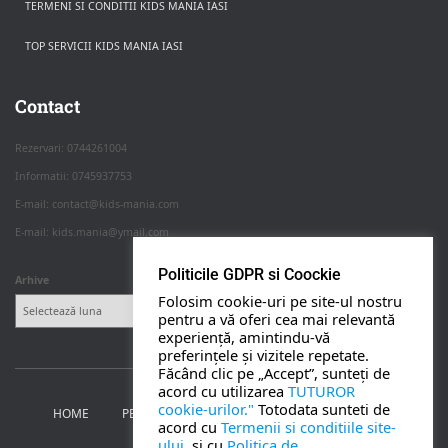
TERMENI SI CONDITII KIDS MANIA IASI
TOP SERVICII KIDS MANIA IASI
Rezerva pe WhatsApp
Apasa pe o categorie ca sa vezi serviciile.
Contact
Rezervari: 0744261004
Informatii: 0745937753
PETRECERI COPII
E-mail: contact@kids-mania.com
E-mail: kids.mania@ymail.com
BOTEZ
Politicile GDPR si Coockie
Arhive
Folosim cookie-uri pe site-ul nostru
NUNTA
pentru a vă oferi cea mai relevantă
experiență, amintindu-vă
preferințele și vizitele repetate.
BANCHETE
Făcând clic pe „Accept”, sunteți de
acord cu utilizarea
TUTUROR
cookie-urilor."
Totodata sunteti de
HOME
PETRECERI PENTRU COPII
NUNTA SI BOTEZ
CORPORATE
acord cu
Termenii si conditiile site-
ului.
si cu
Politica de