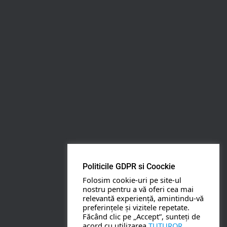
Rezerva pe WhatsApp
Apasa pe o categorie ca sa vezi serviciile.
PETRECERI COPII
BOTEZ
Politicile GDPR si Coockie
Folosim cookie-uri pe site-ul
NUNTA
nostru pentru a vă oferi cea mai
relevantă experiență, amintindu-vă
preferințele și vizitele repetate.
BANCHETE
Făcând clic pe „Accept”, sunteți de
acord cu utilizarea
TUTUROR