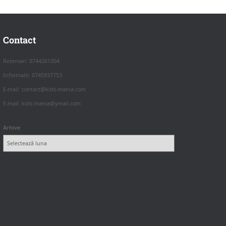
Contact
Rezervari: 0744261004
Informatii: 0745937753
E-mail: contact@kids-mania.com
E-mail: kids.mania@ymail.com
Arhive