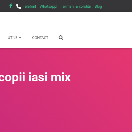
Telefon!
Whatsapp!
Termeni & conditii
Blog
UTILE
CONTACT
opii iasi mix