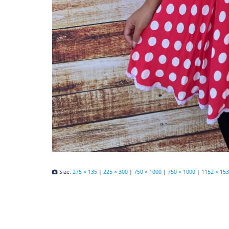
Size:
275 × 135
|
225 × 300
|
750 × 1000
|
750 × 1000
|
1152 × 15