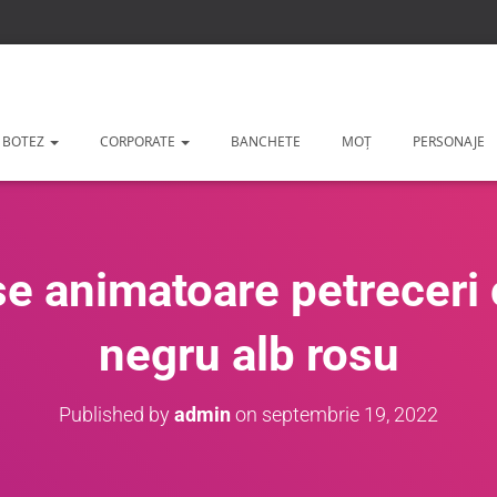
 BOTEZ
CORPORATE
BANCHETE
MOȚ
PERSONAJE
 animatoare petreceri c
negru alb rosu
Published by
admin
on
septembrie 19, 2022