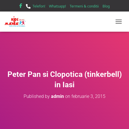
Telefon!
Whatsapp!
Termeni & conditii
Blog
TOGGL
Peter Pan si Clopotica (tinkerbell)
in Iasi
Published by
admin
on
februarie 3, 2015