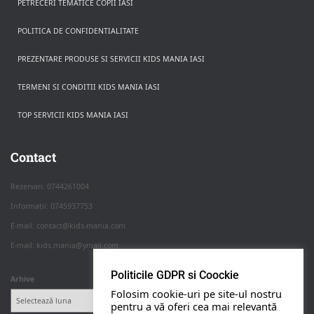
PETRECERI TEMATICE COPII IASI
POLITICA DE CONFIDENTIALITATE
PREZENTARE PRODUSE SI SERVICII KIDS MANIA IASI
TERMENI SI CONDITII KIDS MANIA IASI
TOP SERVICII KIDS MANIA IASI
Rezerva pe WhatsApp
Apasa pe o categorie ca sa vezi serviciile.
Contact
Rezervari: 0744261004
Informatii: 0745937753
PETRECERI COPII
E-mail: contact@kids-mania.com
E-mail: kids.mania@ymail.com
BOTEZ
Politicile GDPR si Coockie
Arhive
Folosim cookie-uri pe site-ul nostru
NUNTA
pentru a vă oferi cea mai relevantă