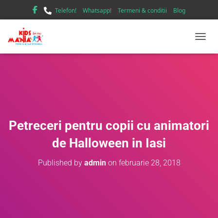
Telefon!
Whatsapp!
Termeni & conditii
Blog
TOGGL
Petreceri pentru copii cu animatori
de Halloween in Iasi
Published by
admin
on
februarie 28, 2018