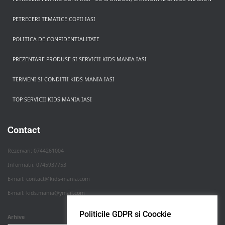
PETRECERI TEMATICE COPII IASI
POLITICA DE CONFIDENTIALITATE
PREZENTARE PRODUSE SI SERVICII KIDS MANIA IASI
TERMENI SI CONDITII KIDS MANIA IASI
TOP SERVICII KIDS MANIA IASI
Rezerva pe WhatsApp
Apasa pe o categorie ca sa vezi serviciile.
Contact
Rezervari: 0744261004
Informatii: 0745937753
PETRECERI COPII
E-mail: contact@kids-mania.com
E-mail: kids.mania@ymail.com
BOTEZ
Politicile GDPR si Coockie
Arhive