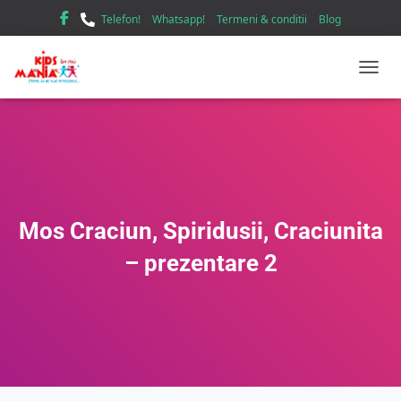
Telefon!
Whatsapp!
Termeni & conditii
Blog
TOGGL
Mos Craciun, Spiridusii, Craciunita
– prezentare 2