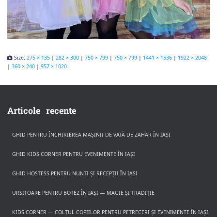
Size:
275 × 135
|
282 × 300
|
750 × 799
|
750 × 799
|
1441 × 1536
|
1922 × 2048
|
360 × 240
|
957 × 1020
Articole recente
GHID PENTRU ÎNCHIRIEREA MAȘINII DE VATĂ DE ZAHĂR ÎN IAȘI
GHID KIDS CORNER PENTRU EVENIMENTE ÎN IAȘI
GHID HOSTESS PENTRU NUNȚI ȘI RECEPȚII ÎN IAȘI
URSITOARE PENTRU BOTEZ ÎN IAȘI — MAGIE ȘI TRADIȚIE
KIDS CORNER — COLȚUL COPIILOR PENTRU PETRECERI ȘI EVENIMENTE ÎN IAȘI