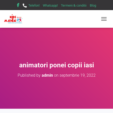
Telefon!
Whatsapp!
Termeni & conditii
Blog
TOGGL
animatori ponei copii iasi
Published by
admin
on
septembrie 19, 2022