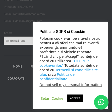
Rezervari: 0744261004
Informatii: 0745937753
PETRECERI COPII
E-mail: contact@kids-mania.com
E-mail: kids.mania@ymail.com
BOTEZ
Politicile GDPR si Coockie
Arhive
Folosim cookie-uri pe site-ul nostru
NUNTA
pentru a vă oferi cea mai relevantă
experiență, amintindu-vă
preferințele și vizitele repetate.
BANCHETE
Făcând clic pe „Accept”, sunteți de
acord cu utilizarea
TUTUROR
cookie-urilor."
Totodata sunteti de
HOME
PETRECERI PENTRU COPII
NUNTA SI BOTEZ
CORPORATE
acord cu
Termenii si conditiile site-
ului.
si cu
Politica de
confidentialitate.
CORPORATE
BANCHETE
MOȚ
PERSONAJE
UTILE
TOATE SERVICIILE
Do not sell my personal information
.
CONTACT
Setari Cookie
ACCEPT
Kids Mania Iasi
| creat de
Webmoon