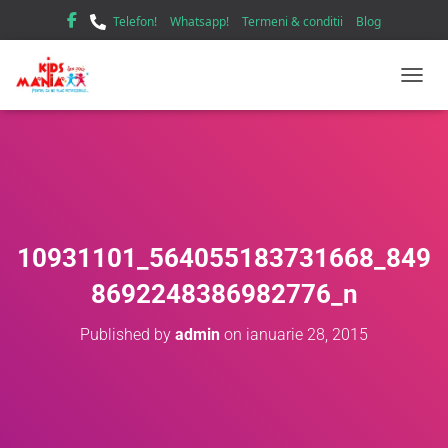
Telefon!
Whatsapp!
Termeni & conditii
Blog
TOGGL
10931101_564055183731668_849
8692248386982776_n
Published by
admin
on
ianuarie 28, 2015