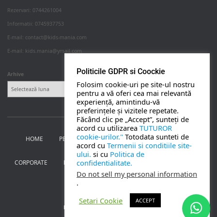
Rezervari: 0744261004
Informatii: 0745937753
PETRECERI COPII
E-mail: contact@kids-mania.com
E-mail: kids.mania@ymail.com
BOTEZ
Politicile GDPR si Coockie
Arhive
Folosim cookie-uri pe site-ul nostru
NUNTA
pentru a vă oferi cea mai relevantă
experiență, amintindu-vă
preferințele și vizitele repetate.
BANCHETE
Făcând clic pe „Accept”, sunteți de
acord cu utilizarea
TUTUROR
cookie-urilor."
Totodata sunteti de
HOME
PETRECERI PENTRU COPII
NUNTA SI BOTEZ
CORPORATE
acord cu
Termenii si conditiile site-
ului.
si cu
Politica de
confidentialitate.
CORPORATE
BANCHETE
MOȚ
PERSONAJE
UTILE
TOATE SERVICIILE
Do not sell my personal information
.
CONTACT
Setari Cookie
ACCEPT
Kids Mania Iasi
| creat de
Webmoon