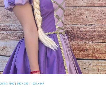
2048 × 1300
|
360 × 240
|
1020 × 647