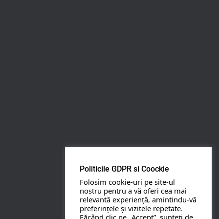
Rezerva pe WhatsApp
Apasa pe o categorie ca sa vezi serviciile.
PETRECERI COPII
BOTEZ
Politicile GDPR si Coockie
Folosim cookie-uri pe site-ul
NUNTA
nostru pentru a vă oferi cea mai
relevantă experiență, amintindu-vă
preferințele și vizitele repetate.
BANCHETE
Făcând clic pe „Accept”, sunteți de