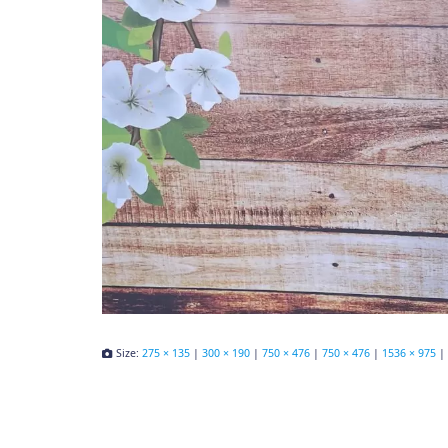
Size:
275 × 135
|
300 × 190
|
750 × 476
|
750 × 476
|
1536 × 975
|