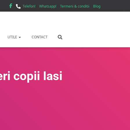
Telefon!
Whatsapp!
Termeni & conditii
Blog
UTILE
CONTACT
i copii Iasi