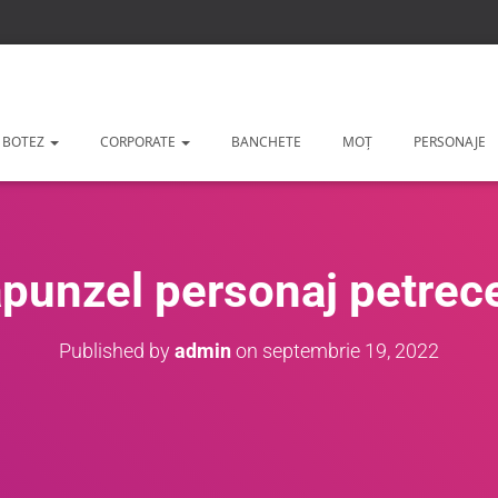
 BOTEZ
CORPORATE
BANCHETE
MOȚ
PERSONAJE
punzel personaj petrecer
Published by
admin
on
septembrie 19, 2022