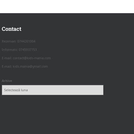
Contact
Rezervari: 0744261004
Informatii: 0745937753
E-mail: contact@kids-mania.com
E-mail: kids.mania@ymail.com
Arhive