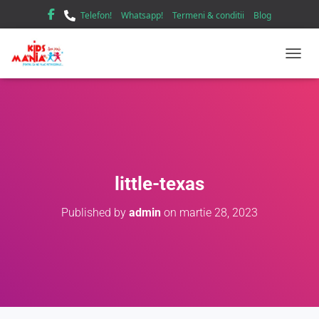
Telefon!
Whatsapp!
Termeni & conditii
Blog
TOGGL
little-texas
Published by
admin
on
martie 28, 2023