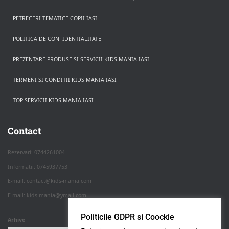
PETRECERI TEMATICE COPII IASI
POLITICA DE CONFIDENTIALITATE
PREZENTARE PRODUSE SI SERVICII KIDS MANIA IASI
TERMENI SI CONDITII KIDS MANIA IASI
TOP SERVICII KIDS MANIA IASI
Rezerva pe WhatsApp
Apasa pe o categorie ca sa vezi serviciile.
Contact
Rezervari: 0744261004
Informatii: 0745937753
PETRECERI COPII
E-mail: contact@kids-mania.com
E-mail: kids.mania@ymail.com
BOTEZ
Politicile GDPR si Coockie
Arhive