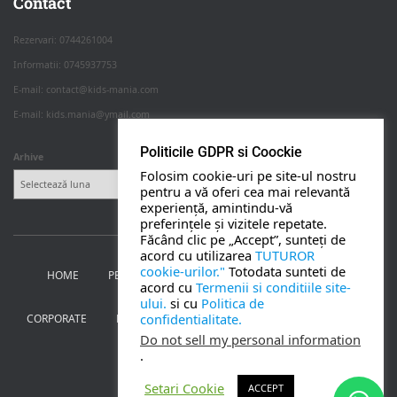
Contact
Rezervari: 0744261004
Informatii: 0745937753
PETRECERI COPII
E-mail: contact@kids-mania.com
E-mail: kids.mania@ymail.com
BOTEZ
Politicile GDPR si Coockie
Arhive
Folosim cookie-uri pe site-ul nostru
NUNTA
pentru a vă oferi cea mai relevantă
experiență, amintindu-vă
preferințele și vizitele repetate.
BANCHETE
Făcând clic pe „Accept”, sunteți de
acord cu utilizarea
TUTUROR
cookie-urilor."
Totodata sunteti de
HOME
PETRECERI PENTRU COPII
NUNTA SI BOTEZ
CORPORATE
acord cu
Termenii si conditiile site-
ului.
si cu
Politica de
confidentialitate.
CORPORATE
BANCHETE
MOȚ
PERSONAJE
UTILE
TOATE SERVICIILE
Do not sell my personal information
.
CONTACT
Setari Cookie
ACCEPT