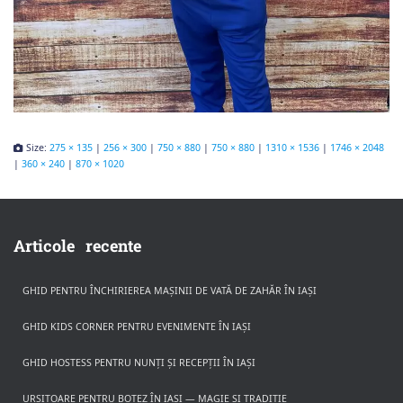
Size:
275 × 135
|
256 × 300
|
750 × 880
|
750 × 880
|
1310 × 1536
|
1746 × 2048
|
360 × 240
|
870 × 1020
Articole recente
GHID PENTRU ÎNCHIRIEREA MAȘINII DE VATĂ DE ZAHĂR ÎN IAȘI
GHID KIDS CORNER PENTRU EVENIMENTE ÎN IAȘI
GHID HOSTESS PENTRU NUNȚI ȘI RECEPȚII ÎN IAȘI
URSITOARE PENTRU BOTEZ ÎN IAȘI — MAGIE ȘI TRADIȚIE