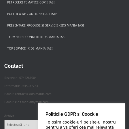
PETRECERI TEMATICE COPII IASI
POLITICA DE CONFIDENTIALITATE
PREZENTARE PRODUSE SI SERVICII KIDS MANIA IASI
TERMENI SI CONDITII KIDS MANIA IASI
TOP SERVICII KIDS MANIA IASI
Rezerva pe WhatsApp
Apasa pe o categorie ca sa vezi serviciile.
Contact
Rezervari: 0744261004
Informatii: 0745937753
PETRECERI COPII
E-mail: contact@kids-mania.com
E-mail: kids.mania@ymail.com
BOTEZ
Politicile GDPR si Coockie
Arhive
Folosim cookie-uri pe site-ul nostru
NUNTA
pentru a vă oferi cea mai relevantă