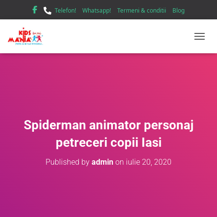
Telefon!
Whatsapp!
Termeni & conditii
Blog
TOGGL
Spiderman animator personaj
petreceri copii Iasi
Published by
admin
on
iulie 20, 2020