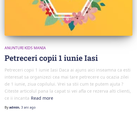
ANUNTURI KIDS MANIA
Petreceri copii 1 iunie Iasi
Petreceri copii 1 iunie Iasi Daca ai ajuns aici inseamna ca esti
interesat sa organizezi cea mai tare petrecere cu ocazia zilei
de 1 iunie, ziua copilului. Vrei sa stii cum te putem ajuta ?
Citeste articolul pana la capat si vei afla ce rezerva alti clienti,
ce ii incanta
Read more
By
admin
,
3 ani
ago