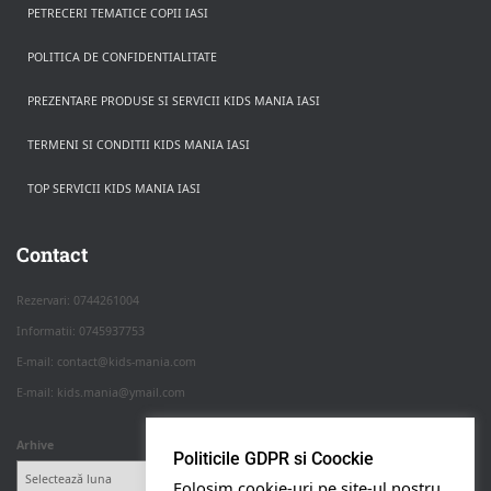
PETRECERI TEMATICE COPII IASI
POLITICA DE CONFIDENTIALITATE
PREZENTARE PRODUSE SI SERVICII KIDS MANIA IASI
TERMENI SI CONDITII KIDS MANIA IASI
TOP SERVICII KIDS MANIA IASI
Rezerva pe WhatsApp
Apasa pe o categorie ca sa vezi serviciile.
Contact
Rezervari: 0744261004
Informatii: 0745937753
PETRECERI COPII
E-mail: contact@kids-mania.com
E-mail: kids.mania@ymail.com
BOTEZ
Arhive
Politicile GDPR si Coockie
NUNTA
Folosim cookie-uri pe site-ul nostru