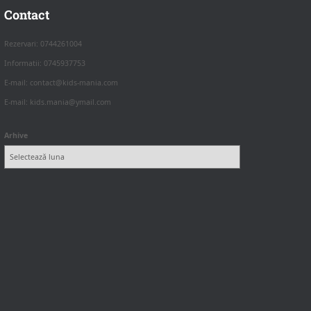
Contact
Rezervari: 0744261004
Informatii: 0745937753
E-mail: contact@kids-mania.com
E-mail: kids.mania@ymail.com
Arhive