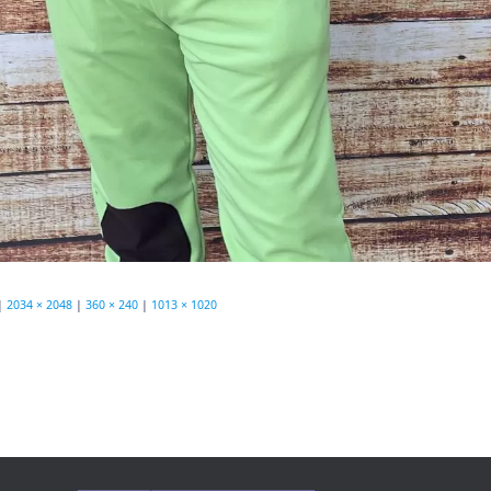
|
2034 × 2048
|
360 × 240
|
1013 × 1020