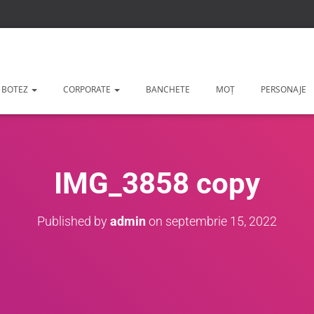
 BOTEZ
CORPORATE
BANCHETE
MOȚ
PERSONAJE
IMG_3858 copy
Published by
admin
on
septembrie 15, 2022