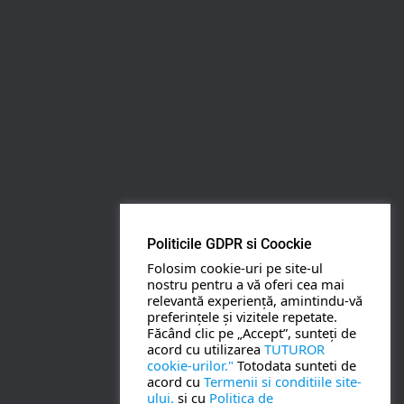
Rezerva pe WhatsApp
Apasa pe o categorie ca sa vezi serviciile.
PETRECERI COPII
BOTEZ
Politicile GDPR si Coockie
Folosim cookie-uri pe site-ul
NUNTA
nostru pentru a vă oferi cea mai
relevantă experiență, amintindu-vă
preferințele și vizitele repetate.
BANCHETE
Făcând clic pe „Accept”, sunteți de
acord cu utilizarea
TUTUROR
cookie-urilor."
Totodata sunteti de
CORPORATE
acord cu
Termenii si conditiile site-
ului.
si cu
Politica de