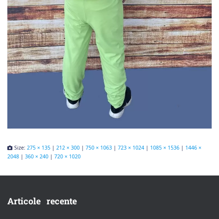
Size:
275 × 135
|
212 × 300
|
750 × 1063
|
723 × 1024
|
1085 × 1536
|
1446 ×
2048
|
360 × 240
|
720 × 1020
Articole recente