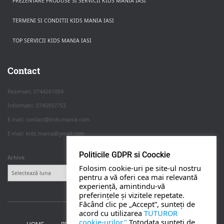
PREZENTARE PRODUSE SI SERVICII KIDS MANIA IASI
TERMENI SI CONDITII KIDS MANIA IASI
TOP SERVICII KIDS MANIA IASI
Rezerva pe WhatsApp
Apasa pe o categorie ca sa vezi serviciile.
Contact
Rezervari: 0744261004
Informatii: 0745937753
PETRECERI COPII
E-mail: contact@kids-mania.com
E-mail: kids.mania@ymail.com
BOTEZ
Politicile GDPR si Coockie
Arhive
Folosim cookie-uri pe site-ul nostru
NUNTA
pentru a vă oferi cea mai relevantă
experiență, amintindu-vă
preferințele și vizitele repetate.
BANCHETE
Făcând clic pe „Accept”, sunteți de
acord cu utilizarea
TUTUROR
cookie-urilor."
Totodata sunteti de