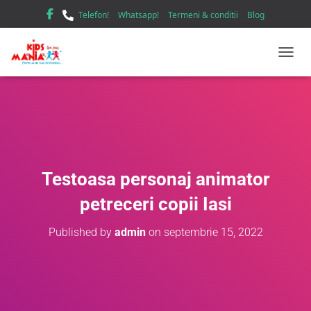
Telefon!
Whatsapp!
Termeni & conditii
Blog
TOGGL
Testoasa personaj animator
petreceri copii Iasi
Published by
admin
on
septembrie 15, 2022