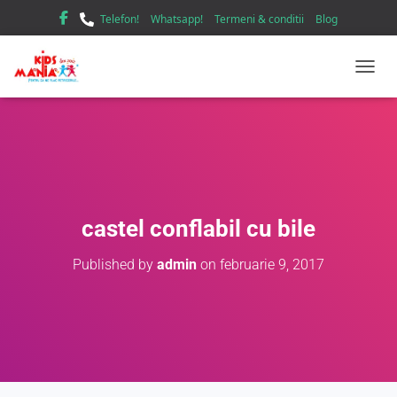
Telefon!
Whatsapp!
Termeni & conditii
Blog
TOGGL
castel conflabil cu bile
Published by
admin
on
februarie 9, 2017