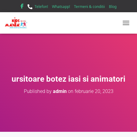
Telefon!
Whatsapp!
Termeni & conditii
Blog
TOGGL
ursitoare botez iasi si animatori
Published by
admin
on
februarie 20, 2023